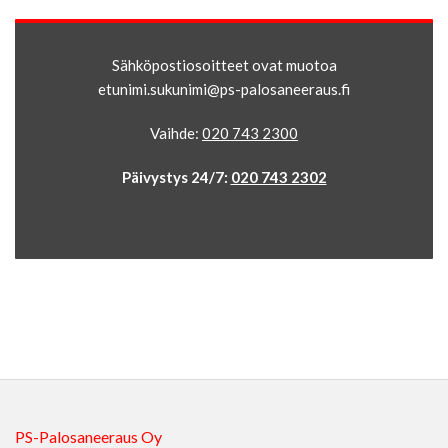
Sähköpostiosoitteet ovat muotoa
etunimi.sukunimi@ps-palosaneeraus.fi
Vaihde:
020 743 2300
Päivystys 24/7:
020 743 2302
PS-Palosaneeraus Oy