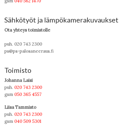
gsm
040 562 1470
Sähkötyöt ja lämpökamerakuvaukset
Ota yhteys toimistolle
puh. 020 743 2300
ps@ps-palosaneeraus.fi
Toimisto
Johanna Laisi
puh.
020 743 2300
gsm
050 365 4557
Liisa Tammisto
puh.
020 743 2300
gsm
040 509 5301