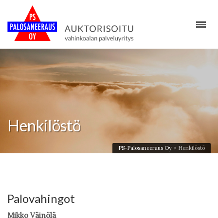
Henkilöstö
PS-Palosaneeraus Oy
>
Henkilöstö
Palovahingot
Mikko Väinölä