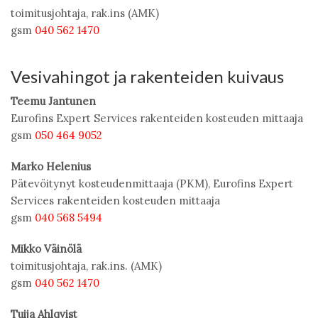
toimitusjohtaja, rak.ins (AMK)
gsm
040 562 1470
Vesivahingot ja rakenteiden kuivaus
Teemu Jantunen
Eurofins Expert Services rakenteiden kosteuden mittaaja
gsm
050 464 9052
Marko Helenius
Pätevöitynyt kosteudenmittaaja (PKM), Eurofins Expert
Services rakenteiden kosteuden mittaaja
gsm
040 568 5494
Mikko Väinölä
toimitusjohtaja, rak.ins. (AMK)
gsm
040 562 1470
Tuija Ahlqvist