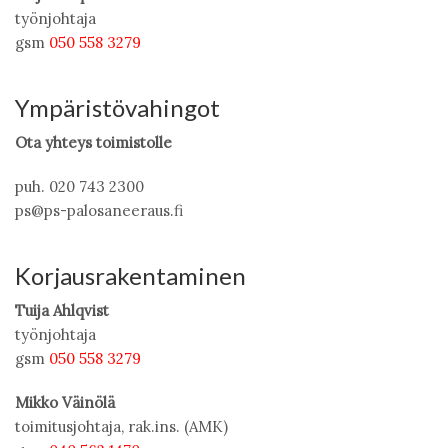
työnjohtaja
gsm
050 558 3279
Ympäristövahingot
Ota yhteys toimistolle
puh. 020 743 2300
ps@ps-palosaneeraus.fi
Korjausrakentaminen
Tuija Ahlqvist
työnjohtaja
gsm
050 558 3279
Mikko Väinölä
toimitusjohtaja, rak.ins. (AMK)