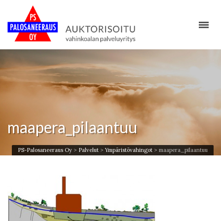
maapera_pilaantuu
PS-Palosaneeraus Oy
>
Palvelut
>
Ympäristövahingot
>
maapera_pilaantuu