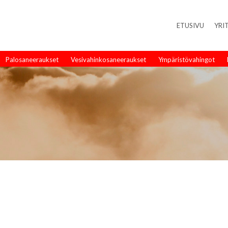
ETUSIVU
YRI
Palosaneeraukset
Vesivahinkosaneeraukset
Ympäristövahingot