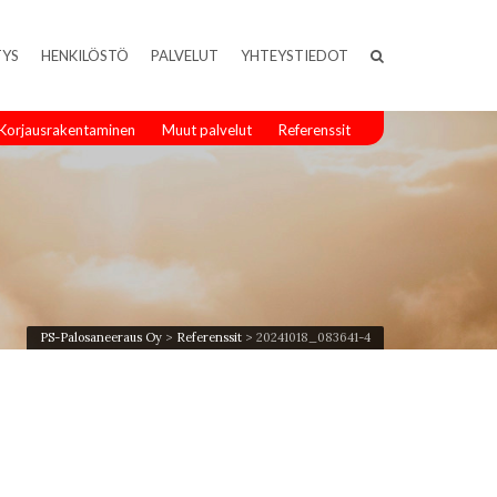
TYS
HENKILÖSTÖ
PALVELUT
YHTEYSTIEDOT
Korjausrakentaminen
Muut palvelut
Referenssit
PS-Palosaneeraus Oy
>
Referenssit
>
20241018_083641-4