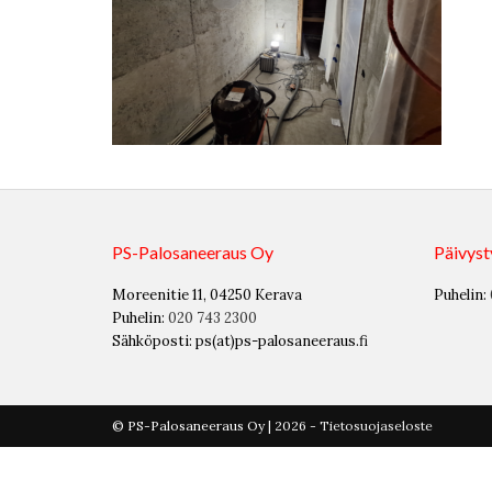
PS-Palosaneeraus Oy
Päivyst
Moreenitie 11, 04250 Kerava
Puhelin:
Puhelin:
020 743 2300
Sähköposti: ps(at)ps-palosaneeraus.fi
© PS-Palosaneeraus Oy | 2026 -
Tietosuojaseloste