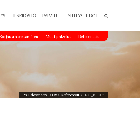
TYS
HENKILÖSTÖ
PALVELUT
YHTEYSTIEDOT
Korjausrakentaminen
Muut palvelut
Referenssit
PS-Palosaneeraus Oy
>
Referenssit
>
IMG_6180-2