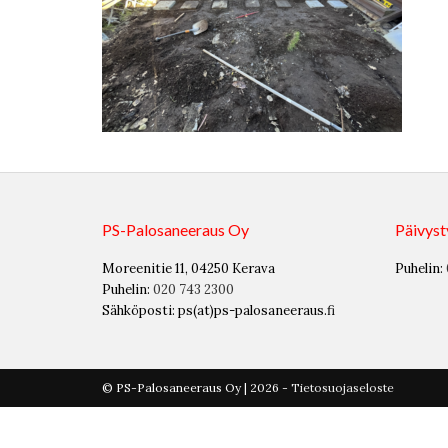
PS-Palosaneeraus Oy
Päivyst
Moreenitie 11, 04250 Kerava
Puhelin:
Puhelin:
020 743 2300
Sähköposti: ps(at)ps-palosaneeraus.fi
© PS-Palosaneeraus Oy | 2026 -
Tietosuojaseloste