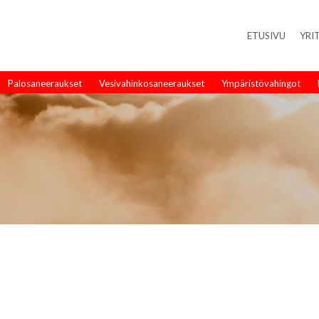
ETUSIVU
YRI
Palosaneeraukset
Vesivahinkosaneeraukset
Ympäristövahingot